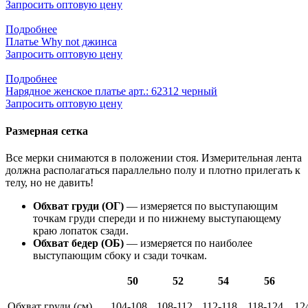
Запросить оптовую цену
Подробнее
Платье Why not джинса
Запросить оптовую цену
Подробнее
Нарядное женское платье арт.: 62312 черный
Запросить оптовую цену
Размерная сетка
Все мерки снимаются в положении стоя. Измерительная лента
должна располагаться параллельно полу и плотно прилегать к
телу, но не давить!
Обхват груди (ОГ)
— измеряется по выступающим
точкам груди спереди и по нижнему выступающему
краю лопаток сзади.
Обхват бедер (ОБ)
— измеряется по наиболее
выступающим сбоку и сзади точкам.
50
52
54
56
Обхват груди (см)
104-108
108-112
112-118
118-124
12