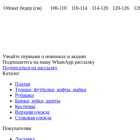
Обхват бедер (см)
106-110
110-114
114-120
120-126
12
Узнайте первыми о новинках и акциях
Подпишитесь на нашу WhatsApp рассылку
Подписаться на рассылку
Каталог
Платья
Туники, футболки, кофты, майки
Рубашки
Брюки, юбки, шорты
Костюмы
Верхняя одежда
Стоковая одежда
Покупателям
Доставка