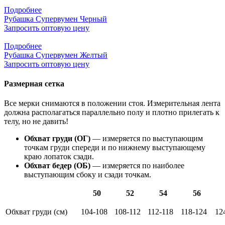
Подробнее
Рубашка Супервумен Черный
Запросить оптовую цену
Подробнее
Рубашка Супервумен Желтый
Запросить оптовую цену
Размерная сетка
Все мерки снимаются в положении стоя. Измерительная лента
должна располагаться параллельно полу и плотно прилегать к
телу, но не давить!
Обхват груди (ОГ)
— измеряется по выступающим
точкам груди спереди и по нижнему выступающему
краю лопаток сзади.
Обхват бедер (ОБ)
— измеряется по наиболее
выступающим сбоку и сзади точкам.
50
52
54
56
Обхват груди (см)
104-108
108-112
112-118
118-124
12